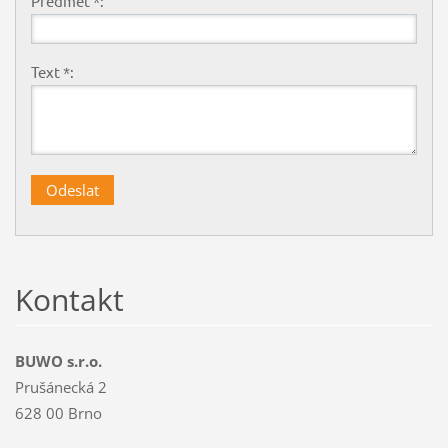
Předmět *:
Text *:
Kontakt
BUWO s.r.o.
Prušánecká 2
628 00 Brno